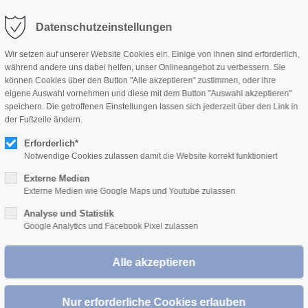
KONTAKT
BERATER & STANDORTE
DOWNLOADS
Datenschutzeinstellungen
Wir setzen auf unserer Website Cookies ein. Einige von ihnen sind erforderlich,
während andere uns dabei helfen, unser Onlineangebot zu verbessern. Sie
können Cookies über den Button "Alle akzeptieren" zustimmen, oder ihre
PRODUKTE
PREISE
SERVICE
NACHHALTIG
eigene Auswahl vornehmen und diese mit dem Button "Auswahl akzeptieren"
cheinen.
speichern. Die getroffenen Einstellungen lassen sich jederzeit über den Link in
der Fußzeile ändern.
Login oder benötigen Sie Zugangsdaten wenden Sie sich
Erforderlich*
iebsinnendienst@wopfinger.com
.
Notwendige Cookies zulassen damit die Website korrekt funktioniert
Externe Medien
Externe Medien wie Google Maps und Youtube zulassen
Analyse und Statistik
Google Analytics und Facebook Pixel zulassen