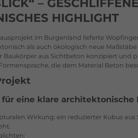
BLICK“ – GESCHLIFFE
NISCHES HIGHLIGHT
usprojekt im Burgenland lieferte Wopfinge
ktonisch als auch ökologisch neue Maßstäb
r Baukörper aus Sichtbeton konzipiert und pr
e Formensprache, die dem Material Beton beson
rojekt
ür eine klare architektonische 
turalen Wirkung: ein reduzierter Kubus aus 
eht.
lichten: