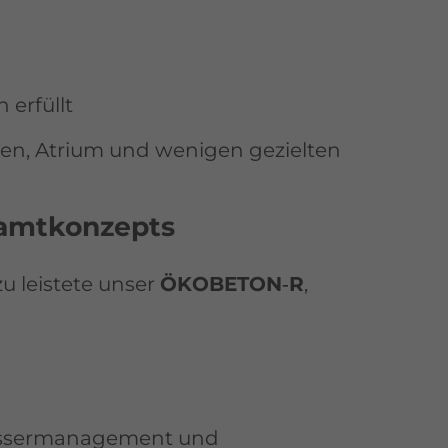
 erfüllt
ssen, Atrium und wenigen gezielten
samtkonzepts
u leistete unser
ÖKOBETON‑R
,
wassermanagement und