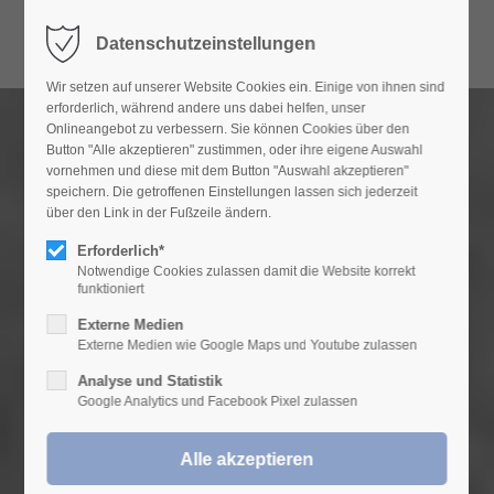
Datenschutzeinstellungen
MEIN WOPFINGER
Wir setzen auf unserer Website Cookies ein. Einige von ihnen sind
Herzlich Willkommen in unserem
erforderlich, während andere uns dabei helfen, unser
Onlineangebot zu verbessern. Sie können Cookies über den
Kundenportal
Button "Alle akzeptieren" zustimmen, oder ihre eigene Auswahl
vornehmen und diese mit dem Button "Auswahl akzeptieren"
Hier finden Sie alle Informationen zu Ihren
speichern. Die getroffenen Einstellungen lassen sich jederzeit
über den Link in der Fußzeile ändern.
Lieferscheinen.
Erforderlich*
Haben Sie Fragen zum Portal, Probleme mit dem
Notwendige Cookies zulassen damit die Website korrekt
Login oder benötigen Sie Zugangsdaten wenden
funktioniert
Sie sich bitte an unseren Vertriebsinnendienst
Externe Medien
Externe Medien wie Google Maps und Youtube zulassen
unter
vertriebsinnendienst@wopfinger.com
.
Analyse und Statistik
Google Analytics und Facebook Pixel zulassen
Zur Anmeldung