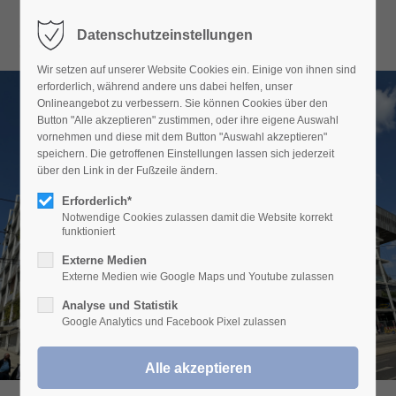
Datenschutzeinstellungen
MEIN WOPFINGER
Wir setzen auf unserer Website Cookies ein. Einige von ihnen sind
Herzlich Willkommen in unserem
erforderlich, während andere uns dabei helfen, unser
Onlineangebot zu verbessern. Sie können Cookies über den
Kundenportal
Button "Alle akzeptieren" zustimmen, oder ihre eigene Auswahl
vornehmen und diese mit dem Button "Auswahl akzeptieren"
Hier finden Sie alle Informationen zu Ihren
speichern. Die getroffenen Einstellungen lassen sich jederzeit
über den Link in der Fußzeile ändern.
Lieferscheinen.
IKEA WIEN
Erforderlich*
Haben Sie Fragen zum Portal, Probleme mit dem
Notwendige Cookies zulassen damit die Website korrekt
WESTBAHNHOF
Login oder benötigen Sie Zugangsdaten wenden
funktioniert
Sie sich bitte an unseren Vertriebsinnendienst
Externe Medien
Externe Medien wie Google Maps und Youtube zulassen
unter
vertriebsinnendienst@wopfinger.com
.
Analyse und Statistik
Google Analytics und Facebook Pixel zulassen
Zur Anmeldung