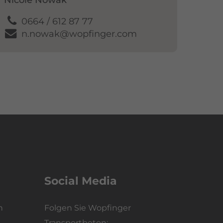
Nicole Nowak
0664 / 612 87 77
n.nowak@wopfinger.com
Social Media
n
Folgen Sie Wopfinger
Transportbeton: