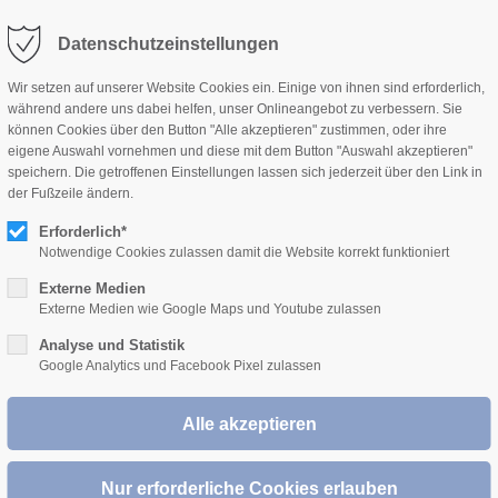
KONTAKT
BERATER & STANDORTE
DOWNLOADS
Datenschutzeinstellungen
Wir setzen auf unserer Website Cookies ein. Einige von ihnen sind erforderlich,
während andere uns dabei helfen, unser Onlineangebot zu verbessern. Sie
können Cookies über den Button "Alle akzeptieren" zustimmen, oder ihre
PRODUKTE
PREISE
SERVICE
NACHHAL
eigene Auswahl vornehmen und diese mit dem Button "Auswahl akzeptieren"
cheinen.
speichern. Die getroffenen Einstellungen lassen sich jederzeit über den Link in
der Fußzeile ändern.
Login oder benötigen Sie Zugangsdaten wenden Sie sich
Erforderlich*
iebsinnendienst@wopfinger.com
.
Notwendige Cookies zulassen damit die Website korrekt funktioniert
Externe Medien
Externe Medien wie Google Maps und Youtube zulassen
Analyse und Statistik
Google Analytics und Facebook Pixel zulassen
BERATER &