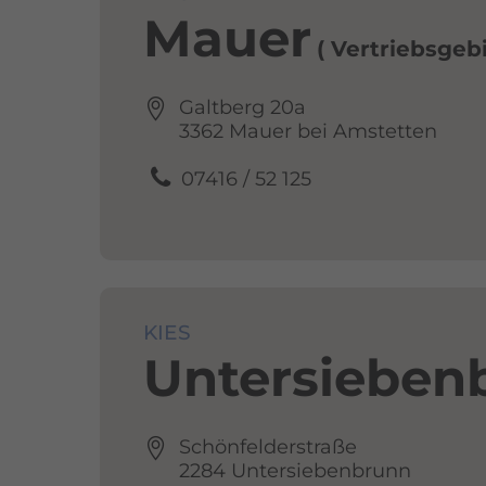
Mauer
Vertriebsgeb
Galtberg 20a
3362 Mauer bei Amstetten
07416 / 52 125
KIES
Untersieben­
Schönfelderstraße
2284 Untersiebenbrunn