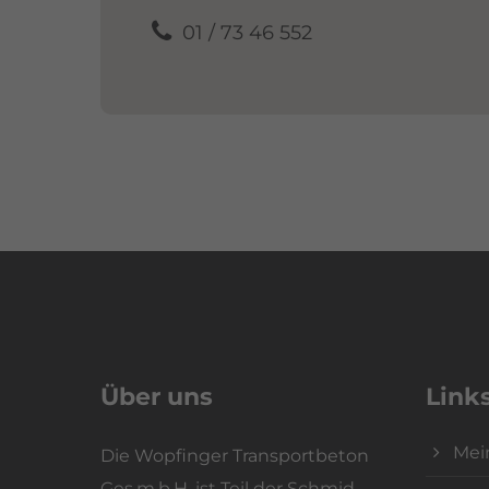
01 / 73 46 552
Über uns
Link
Mei
Die Wopfinger Transportbeton
Ges.m.b.H. ist Teil der Schmid