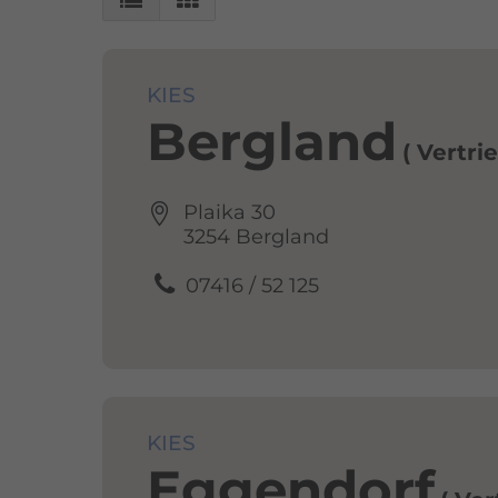
KIES
Bergland
Vertri
Plaika 30
3254 Bergland
07416 / 52 125
KIES
Eggendorf